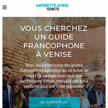
VOUS CHERCHEZ
UN GUIDE
FRANCOPHONE
À VENISE
Nous vous proposons des guides
francophones agréé(e)s qui se feront un
plaisir de partager avec vous leur
passion pour Venise, n'hésitez pas à les
contacter pour une visite privatisée!
EN SAVOIR PLUS